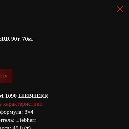
RR 90т. 70м.
явку
TM 1090 LIEBHERR
е характеристики
 формула: 8×4
тель: Liebherr
сса: 45,0 (т)