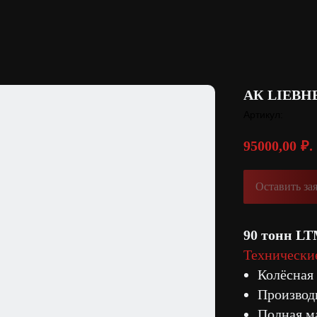
АК LIEBHE
Артикул:
95000,00
₽.
Оставить за
90 тонн L
Технически
Колёсная
Производи
Полная ма