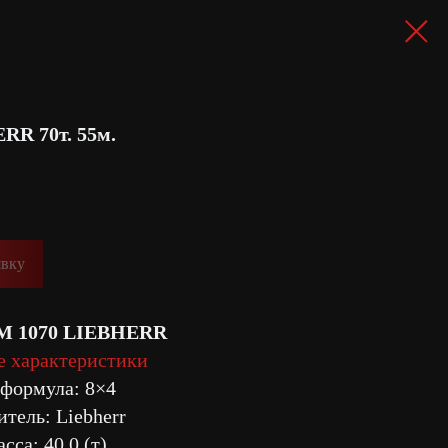
RR 70т. 55м.
явку
TM 1070 LIEBHERR
е характеристики
 формула: 8×4
тель: Liebherr
сса: 40,0 (т)